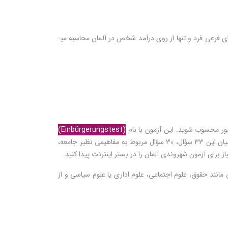
افرادی که اقدام به دریافت پاسپورت و شهروندی آلمان می­کنند باید تمکن مالی از خود نشان دهند. این تمکن عموماً بدون درنظرگرفتن دارایی‌های فرعی فرد و تنها از روی درآمد شخص در آلمان محاسبه می­
(Einbürgerungstest)
شناخته می‌شود که شامل 33 سؤال است. برای اینکه بتوانید تابعیت آلمان را بگیرید باید حداقل به 17 سؤال به صورت صحیح پاسخ دهید. در میان این 33 سؤال، 30 سؤال مربوط به مفاهیمی نظیر جامعه،
 مانند حقوق، علوم اجتماعی، علوم اداری یا علوم سیاسی و از