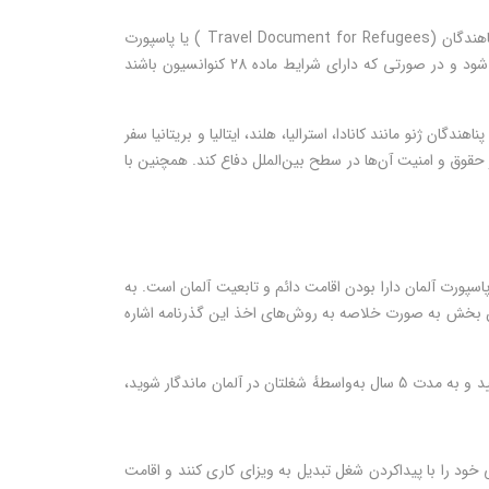
پاسپورتی است که به پناهندگان آلمانی داده می‌شود. این پاسپورت را با نام سند سفر برای پناهندگان (Travel Document for Refugees ) یا پاسپورت
کنوانسیون (Convention Pass) هم می‌شناسند. افرادی که به این کشور پناهنده می‌شوند باید مدارکشان ابتدا توسط سازمان BAMF بررسی شود و در صورتی که دارای شرایط ماده 28 کنوانسیون باشند
ن ژنو مانند کانادا، استرالیا، هلند، ایتالیا و بریتانیا سفر
 حقوق و امنیت آن‌ها در سطح بین‌الملل دفاع کند. همچنین با
سپورت آلمان دارا بودن اقامت دائم و تابعیت آلمان است. به
 این بخش به صورت خلاصه به روش‌های اخذ این گذرنامه اشاره
اگر بتوانید با یکی از ویزاهای کاری آلمان که شامل ویزای جست‌و‌جوی کار و ویزای جاب آفر می‌شود، به این کشور بیایید و به مدت 5 سال به‌واسطهٔ شغلتان در آلمان ماندگار شوید،
ود را با پیداکردن شغل تبدیل به ویزای کاری کنند و اقامت