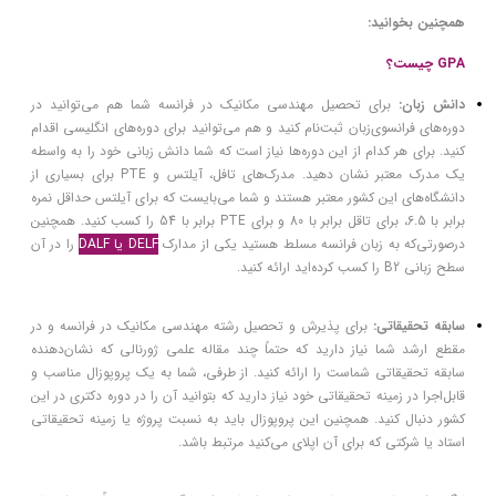
همچنین بخوانید:
GPA چیست؟
دانش زبان:
برای تحصیل مهندسی مکانیک در فرانسه شما هم می‌توانید در
دوره‌های فرانسوی‌زبان ثبت‌نام کنید و هم می‌توانید برای دوره‌های انگلیسی اقدام
کنید. برای هر کدام از این دوره‌ها نیاز است که شما دانش زبانی خود را به واسطه
یک مدرک معتبر نشان دهید. مدرک‌های تافل، آیلتس و PTE برای بسیاری از
دانشگاه‌های این کشور معتبر هستند و شما می‌بایست که برای آیلتس حداقل نمره
برابر با 6.5، برای تاقل برابر با 80 و برای PTE برابر با 54 را کسب کنید. همچنین
درصورتی‌که به زبان فرانسه مسلط هستید یکی از مدارک
DELF یا DALF
را در آن
سطح زبانی B2 را کسب کرده‌اید ارائه کنید.
سابقه تحقیقاتی:
برای پذیرش و تحصیل رشته مهندسی مکانیک در فرانسه و در
مقطع ارشد شما نیاز دارید که حتماً چند مقاله علمی ژورنالی که نشان‌دهنده
سابقه تحقیقاتی شماست را ارائه کنید. از طرفی، شما به یک پروپوزال مناسب و
قابل‌اجرا در زمینه تحقیقاتی خود نیاز دارید که بتوانید آن را در دوره دکتری در این
کشور دنبال کنید. همچنین این پروپوزال باید به نسبت پروژه یا زمینه تحقیقاتی
استاد یا شرکتی که برای آن اپلای می‌کنید مرتبط باشد.