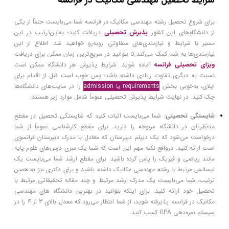
شرایط تحصیل مهندسی مکانیک در فرانسه
برای شروع تحصیل رشته مهندسی مکانیک در فرانسه شما می‌بایست حتماً از یکی
از دانشگاه‌های این کشور
پذیرش تحصیلی
دریافت کنید؛ به‌این‌ترتیب در این
مسیر با شرایط و نیازمندی‌های متفاوتی روبه‌رو خواهید شد. اطلاع از این
نیازمندی‌ها به شما کمک می‌کند تا بتوانید در سریع‌ترین زمان ممکن برای دریافت
ویزای تحصیلی فرانسه
آماده شوید. شرایط پذیرش هر دانشگاه ممکن است
نسبت به دیگری تفاوت زیادی داشته باشد؛ پس خوب است قبل از اقدام برای
اپلای، به‌خوبی بخش
requirements یا admission
را در سایت‌های دانشگاه‌ها
چک کنید. در نهایت شرایط پذیرش تحصیلی عموماً شامل موارد زیر هستند:
شایستگی تحصیلی:
شما می‌بایست اثبات کنید که شایستگی تحصیل در مقطع
مدنظرتان در دانشگاه مربوطه را دارید. برای مقطع کارشناسی عموماً از شما
درخواست می‌شود که یک دیپلم دبیرستان که معادل با مدرک دبیرستان فرانسوی
است ارائه کنید. درواقع نکته مهم این است که شما یک سری درس‌های علوم پایه
مانند ریاضی و فیزیک را پاس کرده باشید. برای مقطع ارشد شما می‌بایست یک
لیسانس مرتبط با رشته مهندسی مکانیک داشته باشید و برای دکتری نیز به همین
ترتیب، شما می‌بایست یک مدرک ارشد مرتبط و چند مقاله تحقیقاتی مرتبط با
تحصیل خود ارائه کنید. برای اینکه بتوانید در بهترین دانشگاه های مهندسی
مکانیک در فرانسه پذیرفته شوید، از شما انتظار می‌رود که معدل بالای 3 از 4 را در
سیستم نمره‌دهی GPA کسب کنید.